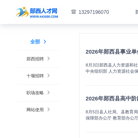
13297196070
全部
2026年郧西县事业
郧西招聘
8月3日郧西县人力资源和
中央组织部 人力资源社会
十堰招聘
及工作需要，按照“公开、
聘对象符合招聘条件和岗位
位表》）。（二）基本条件
职场攻略
行端正；3.具备岗位所需
2026年郧西县高中
后能够按照用人单位要求及时
正在接受纪检监察、司法机
网站使用
8月5日县人社局、县教育
员，被开除公职的人员；7
保障部办公厅 教育部办公厅
（聘）纪律行为，尚在禁止
法》（鄂人〔2003〕16
单位工作人员的其他情形的
况及工作需要，拟面向社会
业、资格条件等，详见《岗
6年公开招聘普通高中教师