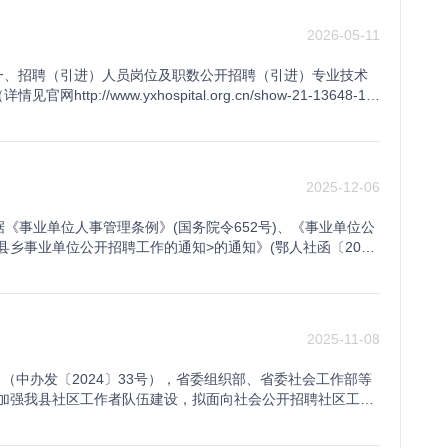
中的各项活动；5.实习实训活动结束后，各用人单位将对表现
真实、准确、完整、有效，并对填报和提供的信息的真实性、
年6月30日前取得，对到期未能按要求取得相应证件的考生，视为
疑问请咨询各招聘单位联系人（联系方式详见附件1《岗位
选择、择优选定”的原则进行，如多位学生选择同一岗位，将根据
面试前资格复审时取消其面试资格，由此产生的后果和费用由
以上学历的人员；“高中及以上学历”，指具有高中、中专学历
2026-05-11
笔试1.笔试内容：公共基础知识和综合应用能力，两科合卷，卷
地点等信息，根据个人情况尽可能就近选报适合的岗位。3.每
本人近6个月以内的免冠正面电子证件照片，红、蓝或白色背
式进行。时间安排1.报名：公告发布之日起至2026年5月31
2.笔试时间、地点详见准考证。报考者按照准考证上注明的时
习时间 2026年7月至8月。因实习大学生放假、开学情况
得为大头照、半身照、生活照等。如上传不符合要求的照片，将不
位。2.资格初审：2026年6月1日9:00至6月3日17:0
不能进入资格复审环节。（二）面试1.面试重点测试应试人员
一、招聘（引进）人员岗位及职数公开招聘（引进）专业技术
ngye.com.cn/）进入首页点击右上角“注册/登录”按钮进入注
条件要求的情况，即取消其相应资格，并录入诚信黑名单。5.
审采取线上方式进行，考生应于2026年6月1日上午9:00-
构化面试+业务技能考核的方式进行，其他岗位面试采取结构化
ww.yxhospital.org.cn/show-21-13648-1.h
在线填写个人简历信息后生成在线简历，也可以附件形式上传个
6.笔试、资格复审、面试、体检等环节均需持有笔试准考证，
件1），由各单位负责资格复审工作。报名信息不实或不符合招聘
到低排序，按1：3的比例确定各岗位参加资格复审的人员。最
民共和国宪法，拥护中国共产党领导和社会主义制度。2.具有良
择“政务实习”“企业实习”或“社会实习”地点选择“十堰市”，
收到相关信息。四、笔试（一）笔试时间及地点详见准考证。考
及职业发展薪资待遇1.政府专职消防员工资待遇由基本工资、津
岗位要求材料的原件或复印件参加面试资格复审，签订《郧西县
常履行岗位职责的身体条件和心理素质，符合岗位所需要的学
息可在个人中心“我的投递”中查看，也请报名学生主动通过岗位
容及要求1.笔试内容为教育教学专业知识，满分为100分，
行等级评定，按所定等级发放相应工资；试用期结束后年收入约4
人员进行资格复审。考生提供虚假报考材料及不符合招聘公告
的人员和尚未解除党纪、政纪处分的人员。2.在公务员招考和
长用青春智慧建设家乡
主要内容。3.本次考试不指定考试辅导用书，不举办、不委托
理、站长等管理职务，每月发放700-1200元职务补贴。部
时间地点参加资格复审或资格复审不合格的，不能进入面试。
除公职的、被依法列为失信联合惩戒对象的人员。4.按照《事
2025-12-06
检查。考生不得携带无线电通信工具等物品进入考场。（2）无线
作（服役）年数可纳入等级评定；入职前已取得全日制大学专
试公告，相关事宜以面试公告为准。5.面试公告发布后，在距
法律、法规、规章及政策规定不得招聘为事业单位工作人员的其
纽扣等配饰类或橡皮擦、钱包等形式的无线电发射、接收装置
、基本医疗、失业、工伤、生育等社会保险、住房公积金及人身
低合格线为60分。面试公告将明确，对于入围面试或实际参加
026年5月7日--- 5月19日（工作日上午8：30-11：3
挂钟，考生一律不得携带计时工具进入考场。发现计时工具视
据《事业单位人事管理条例》(国务院令652号)、《事业单位公
免费体检；4.在职期间学习B2驾照，实际担任驾驶员岗位3
一面试题本条件下实际参加面试考生的平均分，方可列为体检、
2）。（三）报名方式：本次招聘采用现场报名和线上报名同时进
点等候，考试结束后方可离开考点。（三）笔试成绩最低合格控
县乡事业单位公开招聘工作的通知>的通知》(鄂人社函〔201
优先参加骨干培训、入党、学驾驶、晋升岗位等级等；3.入职
低于最低合格线的考生，不能进入下一招聘环节。（三）政策性
带本人有效证件（身份证、毕业证、教育部学历证书电子注册
考生笔试成绩未达到最低合格控制线的，不能进入下一招聘环
)等相关文件规定，结合我县事业单位编制、岗位空缺情况及工作
员工龄可计算相应年限。PART 05招聘考核体能测试政府
队服役5年（含）以上的高校毕业生退役士兵，今年仍实行加分
）》（详情见官网http://www.yxhospital.org.
位招聘计划1：3的比例确定面试入围初步人选名单，涉及降低
有关事项公告如下:一、招聘对象和报考条件(一)招聘对象符合
员招录体能测试项目及标准执行（详见附件2）。体能测试单
部分人员因招募时调剂补录，选派报到时间在当年8月之后，当年
个人基本信息，报考人员在报考期间只能选择一个岗位报名。线上报名：
审人员。2.面试入围人选达不到规定比例的，可不核减或取消
聘工作人员岗位和条件一览表》，以下简称《岗位表》)。(二)
详见附件4）是否符合。体能测试时间、地点详见体能及岗位适
满2年且考核合格，才能办理聘用手续）。请符合条件的应聘
，以“应聘岗位代码+专业+姓名+毕业院校（例如A1+内科
计划1：1比例的，在资格复审前将该岗位核减的招聘计划调剂
2.具有良好的政治素质，遵纪守法，品行端正;3.具备岗位所
调能力、空间位置感知以及对高空、黑暗环境的心理适应度，
需提供退出现役证书）等证明材料和《2026年郧西县事业单
民医院对报考人员进行资格复审，复审合格的，准予参加考试。
2025-11-08
试初步人选参加资格复审时，需提供相应证件原件及复印件。具
学历、学位、资格以及其它要求，聘用后能够按照用人单位要求
评分，岗位适应性测试单项测试成绩达到一般、中等、良好、
源和社会保障局事业单位管理股（地址：城隍街69号）办理笔试加
准确、完整、有效，并对填报和提供的信息真实性、准确性负
教师资格认定机构出具的教师资格证认定合格证明原件）、与
开除公职的；2.在公务员招考和事业单位公开招聘考试中被认定
应聘岗位的业务理论及实操能力。岗位适应性测试时间、地点详见
加5分。本人因事不能办理的，可委托他人办理，除上述资料
求的，即取消其相应资格。四、招聘（引进）方式（一）护理岗
（中办发〔2024〕33号），省委组织部、省委社会工作部等
放《面试通知书》，确认为面试正式人选。面试初步人选不按
信联合惩戒对象的；5.按照《事业单位公开招聘人员暂行规
对象心理承受和自我调节能力。心理测试不合格的，不予招
为事业单位正式在编工作人员的，如参加本次事业单位公开招聘
例方可开考，采取笔试（30%）+护理技能操作（20%，参加技能
步加强我县社区工作者队伍建设，拟面向社会公开招聘社区工作
放弃或资格复审不合格情况的，依据该岗位笔试成绩从高到低
员和尚未解除党纪、政纪处分的人员；7.现役军人；8.全日
，满分100分，低于60分的为“不合格”。面试不合格的，
成绩计算：考生综合成绩=[（笔试成绩+政策性规定加分）×5
)的方式进行。考生笔试由高到低排名，成绩相同的，并列排名。
者。（二）招聘岗位此次所有招聘岗位均为社区工作者岗位，岗
面试公告。面试公告发布后，因考生弃权等因素造成入围人选达
的在职在编人员以及有关法律法规规定不得聘用的其他情形。
下所有面试考生）的平均分，方可列为体检、考察对象；未达
各占综合成绩的50%，县消防勤务中心指挥员岗位面试成绩=结构
，即排名依次为第1名、并列第2名、并列第2名、并列第2名、
关文件为准。报考岗位代码及人数分别为：1.城关镇东方社区
在测试教育教学能力，考查考生的专业素质和课堂教学能力，
附件1）、国家教育部门高等教育学科专业目录网址链接（附