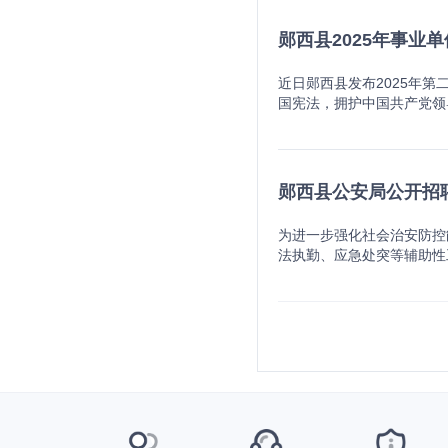
到平均分的，取消该岗位。P
化面试成绩50%+业务技
第5名，则第5名不进入技
A01，招聘人数3人；2.城
报考普通高中教师岗位的考
件3）。(一)关于报考年龄
分）×40%，计算总成绩
五、体检及考察（一）按招
0%）+试岗考核（50%
5，招聘人数2人；6.城关
郧西县2025年事业
满分为100分，面试分数
为1986年11月30日及以
RT 07体格检查政府专
施。相关行业有职业准入规
考试时间（一）护理岗位：
09，招聘人数1人；10.
环节。七、总成绩计算考生
心出具的学历认证材料。3.
行。不符合体格检查相关标
构在具有资质的体检机构中
岗位面试时间及综合考核时
员只能报考1个岗位代码，
相同，则进行加试，加试时
位表》中招聘条件的学历标
聘。招聘对象对体格检查结
近日郧西县发布2025年
记录、同考察对象面谈等方
综合素质和相关能力，及运
月31日前取得相应的学历证
社局、县教育局统一组织，
学历及以上学历的人员;前
或其他治疗手段影响检查结
国宪法，拥护中国共产党领
要回避等方面的情况，并对
体检（如果出现综合成绩相
员、居民志愿者、退伍军人
订〈公务员录用体检通用标
关岗位；以本人已取得的较
教信仰、政治言行等，并对
正常履行职责的身体条件和
用人员的主要依据。（四）
1的岗位，考生面试成绩须
可放宽至中专（高中）；4
点另行通知）。2.受检人
名方式本次公开招聘考试注
政治情况等进行全面核查了
位、资格等条件。（二）有
据考察结果由领导班子集体
能进入体检、考察阶段，并
（三）热爱社区事业，具有
担复检费用。复检医院由县
费和打印准考证均通过登录ht
对象的体能测试、面试及岗
在禁考期内的人员；3. 公
查不影响聘用的，由主管部
知）；如有体检不合格（或
用人单位要求及时到岗工作
性考生，可按医嘱暂缓相关
在报名界面将报名表下载保存，
0%的数量确定拟录用（待
理回避规定》等应当执行回
缓聘用备案，待查清后再决
以德为先、人岗相适的用人
郧西县公安局公开招
嫌违法违纪正在接受审查的
位考生综合成绩从高分到低
只能选择一个岗位报名，所
题或反映问题不影响录用的
究生和博士研究生)；8.
入聘期，实行岗位管理，执
对考生的报考资格进行复审
（聘用）单位不同意报考的
行。2.有工作单位的考生
间:2025年12月9日9∶
并作出结论后再决定是否录
纳入事业编制管理，享受郧
综合成绩排名递补人员，按
届毕业生须在2026年7
的其他情形。三、报名及资格审
为进一步强化社会治安防控
的政治思想、道德品质、能
生尽早按要求完成注册报名，不
的待补录人员名单中，按照
新驱动发展的实施意见〉的
违规行为处理规定》（人社
书，否则取消录用资格。因
民政府组织办、上津镇人民
法执勤、应急处突等辅助性
实情形的，取消聘用资格。
行网上缴费确认（因技术原
反公开招聘纪律规定的考生
全日制硕士研究生、副高级
中所列内容，由招聘单位及其
关程序且体检、考察合格后
名，符合条件人员携带本人
人员招聘到公安机关。招聘
定为拟聘用人员，名单在郧
为自动放弃。4.准考证打
内容由招聘单位负责解释。
发放3年。引进人才在郧西
家教育部门高等教育学科专业
动合同，不合格者取消聘用
一寸照片5张及电子照片，
具有中文写作、驾驶、计算
影响聘用的，县教育局组织
证，请保存好准考证，切勿丢
十堰市消防救援局 20
市“武当人才卡”实施办法
进规定解决编制；按照县委
员在报考期间只能选择一个
4、遵纪守法、品行端正、
人选由县教育局报县人社局
报考人员为建档立卡脱贫人
试项目及标准3.政府专职
育等系列服务。引进程序（一）报
符合条件的可按规定流程申
格的，准予参加考试。（五
液化气站对面)。2、报名时
决定是否聘用备案。拟聘人
各招聘单位联系人(联系方式详
只能选择一个岗位报名，所
2.硕士研究生：按照郧西
性、准确性负责。2.资格
证、毕业证、退伍证等复印
聘用资格。取消后空缺的岗
公告和诚信承诺书(详见附
由本人签字的《应聘事业单位
知》（西办发〔2022〕
试时间及地点：笔试具体时
时间和地点，接通知后携带
理，按照聘用合同范本签订
或填写信息错误，由此产生
同步查询资格审查结果，资
10万元科研业务发展经费
笔试内容为：《公共基础知
表现。3、体检。经面试、
服务期为五年。对违反公开
式，照片清晰（禁止上传身份
（二）考试1．对于引进的
筹并全程参与开展，接受县
的职位，取消招录计划。招
合格后，参加政治理论和业
法机关处理。十、待遇本次
人员的报考条件是根据招聘
综合素质以及运用知识解决
并将视情况对相关人员进行通报
报名费用不予退还。（四）
招聘手续。有关待遇特警队
策。十一、其他事项本次公开招聘
审时一经核实，取消面试资
1的，考生面试成绩须达到
9-6106123-6009