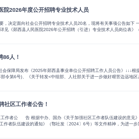
管理制度，严守国家秘密和工作秘密，注重自身形象，积极主动参加实习
承诺书见附件3，下载打印、签名、按手印后上传）。填写有关信息必须
得时间截止为2026年6月30日；3.报名所需各类资格证件等应于2026
视作放弃改报权利，退还已缴费用。8.资格初审由各招聘单位负责，如有
证明材料。03 招募原则 1.招募将严格按照“自主申请、自愿报名、双向
格条件不符合岗位要求，或填写信息错误，或者提供虚假报考材料，将在
医院2026年度公开招聘专业技术人员
2《岗位表》中招聘条件的学历标明“专科及以上学历”，指具有专科学历及
话：郧西县人力资源和社会保障局0719-6225778。四、考试（一）
求等综合考虑，择优录取。2.请报名学生仔细阅读岗位要求以及实习实训
生上传照片用于资格初审和打印笔试准考证，请慎重选用照片。照片要求：
 03报名方式及注意事项报名方式本次公开招聘报名、资格审查均通过网络形
试不指定参考用书、不举办也不委托任何机构、个人举办考试辅导培训班；
，被某一用人单位录取后请在青椰网系统内取消其他岗位的简历投递。04 实
，照片中显示考生头部和肩的上部，不允许戴帽子、头巾、发带、墨镜等，不
描发布的二维码选报岗位，填写报考信息，接受招聘单位资格审查。每人限报1个岗
3.笔试将划定笔试成绩最低合格线，考生笔试成绩达不到最低合格线的，
要，决定面向社会公开招聘专业技术人员20名，现将有关事项公告如下 
报单位自行商定。05 报名流程 步骤1搜索“青椰网”（https://www.qi
贯穿于招聘全过程，任何环节发现考生提供虚假报考材料或不符合招聘公告
格初审，审查结果通过电话或电子邮件方式反馈至考生。3.资格复核：资格复
合运用专业知识解决工作中实际问题的能力。61指挥员岗位面试采取结
郧西县人民医院2026年公开招聘（引进）专业技术人员岗位表》（详情见官网http://w
录网站步骤2登录成功后，进入“简历优化”界面，完善个人简历信息。可
的，报考人员应提交真实、有效的证件原件和复印件以及相关证明材料。
之间，将本人学历材料、资格证书等有关资料提交报考单位接收邮箱（详见附
到笔试卷面成绩最低合格线的考生，各招聘单位按照所报岗位笔试成绩从高
引进）对象及条件（一）基本条件1.具有中华人民共和国国籍，拥护中华人
要实习”页面，在左上方第一个下拉菜单中选择“实习实训”第二个下拉菜单中选
报名考试过程中，考生请勿随意更换报名时填报的手机号码，以免无法接
。考生逾期、漏提交、错提交均视作放弃或不合格。PART 04薪酬待遇
绩相同的，一并确定为参加资格复审人员。3.参加资格复审人员须携带
品行端正。3.具备岗位所需专业知识、业务能力及技能条件。4.具有正
词“十堰”，查看家乡详细岗位信息，浏览岗位并一键投递简历。相关投递信
代身份证原件，按照笔试准考证上注明的时间地点参加笔试。（二）笔试内
培训期发放培训期工资2000元/月。培训结束组织考核，成绩合格的进
书》（附件2）提交招聘单位，由用人单位或主管部门负责对拟进入面试
件。（二）有下列情形之一的人员不得报考1.涉嫌违法违纪正在接受审查
招聘单位联络咨询。这个假期以实践为笔，以岗位为卷在基层一线历练成
育教学专业知识分学科命题，根据教学需要和招聘条件，以学科专业知识为
个人应缴五险一金部分），具体薪资以用人单位为准；2.担任班长、站长助
试的，资格复审时一经核实，取消面试资格。参加资格复审人员不按指定
认定有严重违纪违规行为尚在禁考期内的人员。3.曾受过刑事处罚和被开
86人！
导培训班。4. 笔试要求：（1）考生进入考场时，一律接受金属探测器
援队伍退出及曾在其他消防救援支队从事政府专职消防员工作的人员，工
按该岗位笔试成绩依次递补。4.面试前在郧西县人民政府门户网站发布面
定》、《事业单位人事管理回避规定》等应当执行回避制度的人员。5.
型电脑、微型耳麦、智能眼镜；伪装成计时工具、手镯、项链、皮带扣、
普通高等学校就读时间可纳入等级评定。其他福利1.统一办理基本养老
等因素造成入围人选达不到规定比例的，可不再递补。6.面试成绩设置最
区)卫生院在岗人员及辞职不满1年的人员。三、报名及资格审查（一）报名时间：2
等形式的拍摄、扫描设备；电子存储设备等。（3）考场内统一配挂无声
社会保障局发布《2025年郧西县事业单位公开招聘工作人员公告》↓↓↓根
作期间的食宿、服装、被装等；3.工作满一年后享受带薪年休假和单位安排的
等于或小于2：1的岗位，考生面试成绩须达到本场考试同一考官组、同
）（二）现场报名地点：郧西县人民医院新院区人力资源部（五号楼5楼50
开考60分钟后，才能交卷离开考场。但不能离开考点，在考点规定的地
事部令第6号)、《关于转发<中组部、人社部关于进一步做好艰苦边远地区
发展1.设置站长、站长助理、班长等职务；2.表现优秀者给予立功受奖，
61指挥员岗位业务技能测试另行设置最低合格线，详见技能测试公告。
中一种方式报名。现场报名：符合招聘要求的应聘人员对照岗位条件，携
合我县实际情况，本次教师招聘笔试成绩划定最低合格控制线为50分，
步规范全省事业单位公开招聘工作的若干意见》(鄂人社发〔2016〕23号
员，优先推荐参加国家综合性消防救援队伍消防员招聘，录取后政府专职消防
年且考核合格的“三支一扶”计划和大学生志愿服务西部计划项目人员、在军
、执业证、资格证、规培证等）原件及复印件1份、填写《报名表（A4纸正反双面打印
达到笔试卷面成绩最低合格线的考生，依据笔试成绩由高到低，按照学科岗
竞争、择优”的原则，决定面向社会公开招聘86名事业单位工作人员。现将
象肌肉力量、肌肉耐力和柔韧素质等；参照国家综合性消防救援队伍消防
期为2026年7月31日（“三支一扶”计划、大学生志愿服务西部计划中的
48-1.html）1份、近期免冠同底版彩色一寸照片1张，到现场报名并确认
比例执行。最后一名如有数名考生笔试成绩相同，一并确定为参加资格复
届高校毕业生和各类社会人才(详见附件1《2025年郧西县事业单位公开招
，总成绩最高40分。消防文员招聘对象主要考核消防救援人员体型标准（
，可申请加分；若经此次招聘相关程序成为某单位拟聘人选，仍须服务期
交的证件资料（同上）和填写《报名表》扫描件、同版登记照电子版等压缩后
到最低合格线的均直接纳入资格复审人员。面试入围人选低于该岗位招聘
共和国国籍，拥护中华人民共和国宪法，拥护中国共产党领导和社会主义制度;
测试体能测试合格的招聘对象参加岗位适应性测试，主要考察招聘对象协
招聘社区工作者公告！
原件及复印件、年度考核表原件及复印件、期满证书（高校毕业生退役士兵
名，上传至固定邮箱191707505@qq.com。（四）资格审查：由县人
向社会公布。3.县教育局会同县人社局具体组织面试资格复审工作。面
能条件;4.具有正常履行职责的身体条件和心理素质，符合岗位所要求的
伍招录岗位适应性测试项目及标准执行（详见附件3），一般应实行量化
表》（附件4）于2026年8月12日9：00--17：30到郧西县人力资
员应仔细阅读招聘（引进）公告和诚信承诺书，填写有关信息必须真实、
身份证、学历学位证书、教师资格证书（暂未取得教师资格证书的，提供
所必需的其它条件。(三)下列情形的人员不得报考1.曾受过刑事处罚或被
、5分、7.5分、10分，总成绩最高40分。消防文员招聘对象主要考察
程序公示人员名单，对笔试卷面成绩达到最低合格线的，在笔试成绩上增
聘全过程，任何环节发现考生提供虚假报考材料及不符合招聘公告条件要
社区工作者公 告 根据中办、国办《关于加强社区工作者队伍建设的意见》
以及招聘岗位所要求的其他资料。4.面试资格复审合格者，由县教育局发
考期内的人员；3.公务员、事业单位被辞退未满5年的；4.被依法列为失
。心理测试岗位适应性测试合格的招聘对象参加心理测试。主要考察招聘
逾期不申请的，视为放弃加分。2.上述人员中已经录用为公务员或招聘
临床护士、A11助理护士)计划数与符合报考条件的人数达到1:3及以上比
工作者队伍建设的通知》（鄂社发〔2024〕6号）等文件精神，为进一
复审，视为自动放弃，取消其面试资格。在面试资格复审期间，出现自动
回避规定》等应当执行回避制度的人员；6.涉嫌违法违纪正在接受审查的人
的身体形态、仪容仪表、语言表达、交流沟通能力等内容。面试实行量化评分
策。3.同时符合上述加分条件的，不累计加分。（四）综合成绩计算1.综合
按照招聘岗位计划数1:2进入）+结构化面试(30%)+考察考核(20%
：一、招聘人数、岗位及人数（一）招聘人数全县共招聘19名社区工作
面试前，在郧西县教育局政府信息公开网、“郧西教育”微信公众号发布
（含硕士研究生和博士研究生)；9.已在郧西县辖区内机关事业单位工作
面试的，考生面试成绩须达到本场考试（同一考官组、同一面试题本条件
）。2.笔试成绩、面试成绩、综合成绩均实行百分制，笔试成绩、面试成绩
甲、乙、丙、丁、戊笔试成绩分别为75分、74分、74分、74分、73分
筹分配。社区新招聘人员签订合同，其工作职责、薪资待遇等以省市县相
递补。（二）面试时间、地点等相关事宜以面试公告为准。（三）面试重
条件本次招聘的具体单位、岗位、专业、资格条件等，详见《岗位表》（