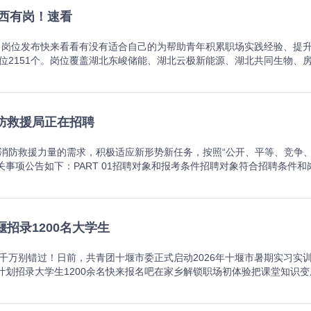
年计算，从1月1日起算。（如要求为“38周岁及以下”即1987年1月1
中华人民共和国国籍；2.拥护中华人民共和国宪法，拥护中国共产党领导和
郧西有岗！速看
（社区）党支部书记任职时间计算截止至2026年7月31日。3.毕业证取得时
感强，热爱教育事业，爱岗敬业，乐于奉献；4.具有岗位所需的专业知识
服务中心出具的学历认证材料。4.报名所需各类资格证件等应于2026年7
的其他条件。（二）岗位资格条件本次招聘的具体岗位及资格条件详见《岗位
求《岗位表》中招聘条件的学历标明“大专及以上学历”，指具有大学专科
见习岗位发布快来看看有没有适合自己的为帮助青年积累职场实践经验、提
业生；3.郧西县在编教师；4.涉嫌违法违纪正在接受审查的人员和尚未解
上学历的人员，其中本科、硕士研究生和博士研究生需具有相应的学位，其
位2151个。岗位覆盖湖北东峻储能、湖北云极新能源、湖北共同生物、
的人员、被开除公职的人员；7.被依法列为失信联合惩戒对象、尚未解除惩
，且本科学历须具有相应学士学位。前述本科均含专升本。原则上，报考
行业领域，并提供相应的见习补贴，欢迎广大青年踊跃报名参加。识别二
在禁考期内的人员；9.按照《事业单位公开招聘人员暂行规定》《事业单
入职后不得以本人拥有学历高于招聘条件的学历为由提出岗位聘用要求。
定期限岗位实践锻炼，提升就业能力的就业准备活动。国家实施百万就业
考程序及步骤（一）报名方式本次公开招聘考试采取网上报名的方式，注
届毕业生同等待遇：1.2024届、2025届、2026届普通高校毕业生
可申请参加见习：1.离校2年内未就业的高校毕业生(含技工院校高级工班、
注栏处）、上传个人资料（照片、证件、承诺书等）、资格初审及查询、
“三支一扶”计划、“大学生志愿服务西部计划”前无工作经历的人员服务期
通过省级就业服务平台、就业见习双选会等渠道获取见习岗位信息，并按相应
防救援局正在招聘
zv5.com/）进行。所有参加此次公开招聘的考生均需在规定时间完成网上注
；4.面向社会招收的住院医师如为普通高校应届毕业生的，其住培合格当
位，确有需要调整见习岗位的，应双方协商一致并书面确认。见习期满后
报名时间：2026年8月5日8：30至8月11日17：00。报考人员在网
方式及注意事项（一）报名方式本次公开招聘考试的注册、报名、查询、
，并依法缴纳社会保险费。如何成为就业见习基地？符合以下条件的单位
岗位。注册报名时间结束后，考生无法改报或修改，请考生尽早按要求完
消防救援力量的需求，积极适应新形势新任务，按照“公开、平等、竞争
zv5.com/完成进行。参加此次事业单位公开招聘的考生均需在规定时间完成
1.在我省范围内依法成立、注册或登记的企事业单位和其他组织;2.合法经
26年8月5日9：00至8月11日19：00，招聘单位在网上进行资格初审，
有关事项公告如下：PART 01招聘对象和报考条件招聘对象符合招聘条件
。（二）时间安排1.注册报名时间：2026年8月5日8∶30至8月11日1
岗位具有技术含量和通用性;4.能够提供一定数量的带教师资并制定相应的
：00，资格初审通过的报名人员需及时在网上缴费确认。报考人员通过网银进
条件一览表》，以下简称《岗位表》）。基本条件1.政府专职消防员招
致。所报岗位未通过资格审查的，可在注册报名时间内重新选报其它岗位
用品;6.当地人力资源社会保障部门规定的其他条件。间接提供岗位的产
功即可，不要重复缴费）。报考人员在缴费期间，未按期缴费确认者视为
，拥护中国共产党领导和社会主义制度；③志愿从事消防救援相关工作；④
日9∶00至8月12日12∶00，招聘单位网上进行资格审查，考生可同步查询
园区所属企业、所属控股子公司等外派见习人员。接收外派见习人员的单
准为每人100元，面试收费标准为每人50元。符合相关规定的考试费用减
可放宽为初中文化程度；⑥身体和心理健康，符合《消防员职业健康标准
完成注册报名，不要在临近注册报名窗口关闭时操作，避免报名失败。3.缴费确认
因劳动保障违法行为被行政处罚或申请时被列入失信联合惩戒名单尚在联
，将有效证明材料（拍照或扫描）和个人收款码发至郧西县教育局人事与教师管理股
准年龄可适当放宽至38周岁。湖北省消防救援总队退出的消防员经考核合
确认（因技术原因，缴费后不能在网站上即时显示“缴费成功”，手机提
招录1200名大学生
习基地，按照当地最低工资标准的70%给予就业见习补贴，各地可结合
5。4.岗位调整和改报：缴费确认环节结束后，对报名人数达不到1:3的招聘
国国籍；②遵守宪法和法律，拥护中国共产党领导和社会主义制度；③志愿
。4.准考证打印：准考证打印时间，将另行公告。报考人员应严格按照
%。见习补贴用于见习基地支付见习人员见习期间基本生活费、为见习人员
备案后，通过郧西县教育局政府信息公开网站公布岗位计划调整情况。已
⑥身体和心理健康；⑦具有良好的品行；⑧法律法规规定的其他条件。大
准考证，切勿丢失）。打印中如遇问题，请致电0719-6225778。5
见习人员购买商业保险，提高见习保障水平。对见习人员见习期满留用率达到
千万别错过！日前，共青团十堰市委正式启动2026年十堰市暑期实习实
18日12：00前改报其他岗位。在此期间，相关报考人员因条件不符未成功
在同等条件下可以优先录用。下列情形的人员不得报考1.受纪律处分的；2
建档立卡脱贫人口和城乡低保人员，符合享受减免考务费用政策的脱贫人
、一次性扩岗补助不重复享受。已经享受过见习补贴的人员，不能再次享受。
个计划招录大学生1200余名快来报名吧在家乡解锁职场初体验把课堂知识变
。5.准考证打印：准考证打印时间另行公告。报考人员应严格按照公告
卖淫、嫖娼、酒驾等违法行为，被有关部门记录在案的；5.法律法规规定不
免报名费。7.岗位调整和改报：缴费确认环节结束后，为保证招聘质量，
9075张湾区：0719-8518091经开区：0719-6100970郧阳区：0719-723
，各岗位招满即止。02 报名须知1.报名学生需为户籍地或居住地为十堰的
。6.报名网站会实时更新各岗位报名情况，供报考人员参考。建议考生合理安
具体单位、岗位、资格条件等，详见《岗位表》（对《岗位表》中有关内
费确认环节结束后，对达不到开考比例的岗位予以核减或取消。岗位计划
19-2727779丹江口市：0719-5222402武当山特区：0719-5661552
双向选择；3.报名学生在确认录取后，请秉持诚实守信原则，按时到达工
册报名时，考生将二代身份证、学历证书、学位证书、教师资格证书、诚信
截止时间为相应年龄的6月1日（如某岗位年龄要求在35周岁及以下，则报考
到招聘单位通知后，可于2026年8月17日12：00前改报其他岗位。其