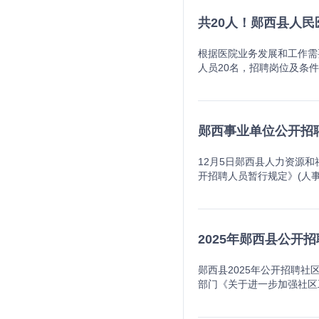
期间自觉遵守用人单位各项
读招聘公告和诚信承诺书（
他以此类推）；2.毕业证取
系或接到通知后未改报的，
合格的大学生出具相关鉴定
准确性负责。如考生报名资
共20人！郧西县人民
自动放弃。关于学历要求0
表》）；网上报名技术咨询电
简历内容、用人单位实际需
报考人员本人承担。3.考
及以上学历的人员。PART
面满分为100分。本次考
位同学只可以报名一个岗位
景，jpg或jpeg格式
日17:00，应聘人员通过扫
间、地点、场次参加笔试。
根据医院业务发展和工作需
需调整时间的，由实习大学生和所
能通过审核。4.资格审查
0，招聘单位网上进行网上资
的综合素质和相关能力及综
人员20名，招聘岗位及条件详见《
册页面注册个人账号信息登
所报考岗位有其他条件要求
-6月3日下午17:00
面试方式进行。2.对于达
tml）。二、公开招聘（
人简历。步骤3点击进入“我
请考生妥善保存。7.整个
条件范围的，复核不予通过
后一名如有数名考生笔试成
好的政治素质，遵纪守法，
或在“搜索栏”中搜索关键
生持本人笔试准考证和第二
贴补贴等构成。其中，入职
应聘事业单位工作人员承诺
历、学位、资格以及其他条
信息里的预留电话、邮箱与
采用闭卷方式进行。2.教
万元至8万元（税前工资，含
条件要求的，已报名参加笔
事业单位公开招聘考试中被
郧西事业单位公开招聘
任何机构或个人举办考试辅
队退役、国家综合性消防救
面试人选出现缺额的岗位，
业单位公开招聘人员暂行规
电通信工具包括：手机、微
科以上学历和相应学位的，
面试日5天内，因考生弃权
他情形.6.郧西县乡镇(场、
及附件；手镯、项链、纽扣
12月5日郧西县人力资源和
意外伤害保险；2.提供工
面试人数与岗位计划数之比
0，下午2：30-5：30
同作弊。（4）考生在考试
开招聘人员暂行规定》(人
年以上全额报销费用。职业
考察对象，并向社会公示。
行，符合条件人员可选择其
制线根据有关文件精神，结
7〕220号)、《关于进一
后表现优秀的政府专职消防
规定加分1.对服务期满2
备案表（学信网出具）、学位证
节。五、资格复审1.对于
需要，按照“公开、平等、
专职消防员主要考察招聘对
政策优惠，时间计算截止日
cn/show-21-136
开考比例的岗位按降低后的
招聘条件和岗位要求的应往
项有效成绩为1分～15分
同批次、无其他特殊情况的
无法现场报名人员将所需提
岗位。考生笔试卷面成绩达
基本条件1.具有中华人民
应性测试公告。岗位适应性
2025年郧西县公开
人员，持本人第二代身份证
学+李**+武汉大学）”命
到报考人数较多的岗位，并
需专业知识、业务能力或技
参照国家综合性消防救援队
位公开招聘加分政策优惠审核
（五）相关要求1.报考人
体如下：笔试准考证、二代
及时到岗工作;5.具备岗位
优秀等次的，分别计2.5分
分手续。县人社局汇总后按
责。2.资格审查贯穿于招
郧西县2025年公开招聘
笔试准考证相同的照片2张
有严重违纪违规行为尚在禁
体能及岗位适应性测试公告
齐全外，还需出具委托书。
位：拟招聘护理岗位(A10
部门《关于进一步加强社区
照指定时间、地点参加资格
定》、《事业单位人事管理
聘。面试主要考察招聘对象
考试，不再享受加分优惠政
操作人员为笔试成绩由高到低
者。现将有关事项公告如下
依次递补。六、面试（一）
制高校在读的非应届毕业生
不予招聘。对只有一人参加
0%]+（面试成绩×50%
如，某岗位计划招1人，考生
位根据社区人口情况进行统
不到规定比例的，不再进行
二、招聘单位、岗位及资格