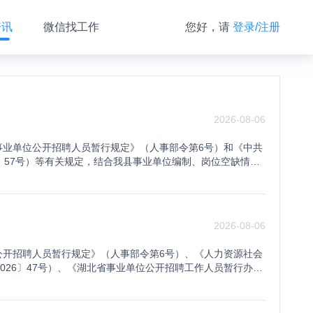
资讯
微信找工作
您好，请
登录/注册
2026-08-06
事业单位公开招聘人员暂行规定》（人事部令第6号）和《中共
〕57号）等有关规定，结合我县事业单位编制、岗位空缺情况
员。现将有关事项公告如下：一、招聘对象和报考条件（一）招
事业单位公开招聘工作人员岗位和条件一览表》，以下简称《岗
领导和社会主义制度；2.具有良好的政治素质，遵纪守法，品
素质，符合岗位所要求的学历、学位、资格以及其它要求，聘用
2026-08-06
军人；2.全日制在读的非2026届毕业生；3.涉嫌违纪违法
因犯罪受过刑事处罚的人员；6.被开除中国共产党党籍的人
公开招聘人员暂行规定》（人事部令第6号）、《人力资源社会
员或事业单位公开招考（聘）中被认定为有舞弊等严重违反招考
026〕47号）、《湖北省事业单位公开招聘工作人员暂行办
工作单位未满服务期限的人员；11.法律法规规定不得聘为事业
〔2016〕23号）等文件精神，结合我县高中学校岗位空缺情
、招聘单位、岗位及资格条件本次招聘的具体单位、岗位、专
次招聘设置高中阶段学校教师岗位13名，详见《郧西县202
）。（一）关于报考年龄等相关要求1.每个岗位的年龄条件以
师岗位计划表》（附件2），以下简称《岗位表》。二、报考条