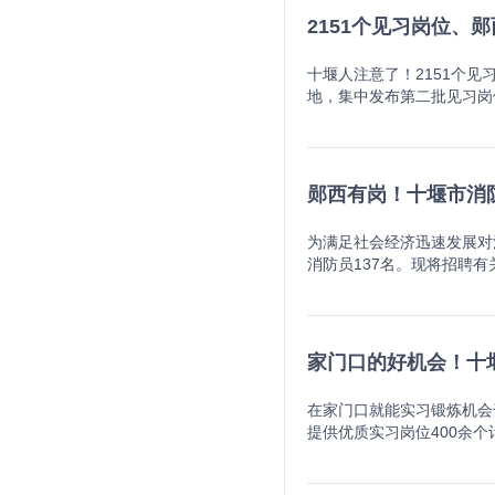
《岗位表》要求为准，均按周
件（一）基本条件1.具有
2151个见习岗位、
间为2026年7月31日，村
行，有理想、有追求、责任
月31日前取得教育部留学
理素质；6.具备岗位所需
动放弃。（二）关于学历要
十堰人注意了！2151个
全日制高校在读的非应届毕
位”，指具有大学专科及以
地，集中发布第二批见习岗
6.被开除中国共产党党籍
限大专或本科学历人员报考
药、医疗卫生、教育等多个
认定有严重违纪违规行为尚
学历报考相关岗位的，招聘
件的青年到见习基地进行一
规规定的其他情形。三、报
份者在应聘时享受普通高校应
符合以下条件之一的人员，
条件要求的内容，填写在备
（境）外留学人员；2.参加
-24岁登记失业青年可以
郧西有岗！十堰市消
（http://rcyx.r
服义务兵并退役后1年内的
不得变更见习人员的见习岗
性负责。（二）时间安排1.
相关政策的人员。三、报名
签订劳动合同(聘用合同)
册报名时间内重新选报其他
为满足社会经济迅速发展对
统http://rcyx.r
习人员提供实践锻炼岗位。
失败。2.资格初审时间：20
消防员137名。现将招聘
格复审需要提交纸质版报名表
提供较为稳定的见习岗位，
9：00至8月11日24
招聘政府专职消防员岗位和
考试时使用的身份证必须一
卫生条件和必要的劳动防护
费成功”，手机提示扣费成
性公民；②遵守宪法和法律
格审查时间：2026年8月5
申请成为见习基地后，可向
试费标准执行，笔试收费标
度，欠发达地区及边远地区
报或修改，请考生尽早按要求
报条件。申请前12个月内
26年8月14日17：00前
象，经十堰市消防救援局批
人员通过网银进行网上缴费
家门口的好机会！十堰
补贴？对吸纳见习人员的见
话：0719-622130
件： ①具有中华人民共和
期缴费确认者视为自动放弃
当地最低工资标准的100
调整申请，经相关部门核准
⑤具有大专以上文化程度；
等均会用到准考证，请保存好
条件的地方或见习基地可为
在家门口就能实习锻炼机会
知后，可于2026年8月
称（职业资格证书）的人员
政策减免费用的报考人员为
补，与一次性吸纳就业补贴
提供优质实习岗位400余
弃改报权利，退还已缴费用
处罚的；4.有赌博、吸毒、
统“政策减免费用申请”减
21669茅箭区：0719-878
日起至2026年6月15日
电0719-6221305
岗位及资格条件本次招聘的
低于1：3的比例开考。缴
0719-4225945竹溪县：07
原则，学生与用人单位进行
试。（三）报名要求1.注
止时间要求011.年龄计算
聘岗位取消的报考人员，接