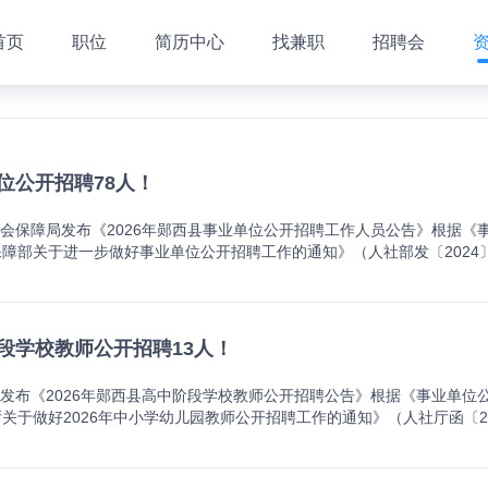
首页
职位
简历中心
找兼职
招聘会
单位公开招聘78人！
社会保障局发布《2026年郧西县事业单位公开招聘工作人员公告》根据《
保障部关于进一步做好事业单位公开招聘工作的通知》（人社部发〔2024
平等、竞争、择优”的原则，决定面向社会公开招聘78名事业单位工作人
要求的应往届高校毕业生和各类社会人才（详见附件1《2026年郧西县
1.具有中华人民共和国国籍，拥护中华人民共和国宪法，拥护中国共产党
专业知识、业务能力或技能条件；4.具有正常履行职责的身体条件和心理
阶段学校教师公开招聘13人！
到岗工作；5.具备岗位所必需的其它条件。（三）以下人员不能应聘1.现役
关立案审查调查的人员；4.受到党纪政务处分并正在处分期内的人员；5.
局发布《2026年郧西县高中阶段学校教师公开招聘公告》根据《事业单位
.被依法列为失信联合惩戒对象的人员，尚未解除惩戒的；8.在各级公务
关于做好2026年中小学幼儿园教师公开招聘工作的通知》（人社厅函〔2
报考期限内的人员；9.郧西县机关事业单位在编人员；10.按规定到定向
号）、《关于进一步规范全省事业单位公开招聘工作的若干意见》（鄂人社发
人员；12.报名应聘人员不得报考聘用后即构成回避关系的招聘岗位。二
公开招聘高中阶段学校教师13名。现将有关事项公告如下：一、招聘岗位本
位表》（附件1）、国家教育部门高等教育学科专业目录网址链接（附件3
岗位计划表》（附件1）、《郧西县2026年公开招聘中职实习实训指导教