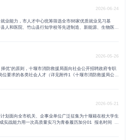
日及以后出生，其他依此类推）。2.要求相关工作经历计算截止时
社会主义制度，遵纪守法；3.具有良好的政治素质和道德品
间截止为2026年7月31日，国外、境外留学人员须于2026年7
2026-06-24
、业务能力或技能条件；5.具有正常履行职责的身体条件和心
月31日前取得，对到期未能按要求取得相应证件的考生，视为自
表》。（三）有下列情况之一的不能报考：1.现役军人；2.
学历及以上学历的人员；“大专及以上学历，且具有相应学
升就业能力，市人才中心统筹筛选全市88家优质就业见习基
除党纪、政务等处分的人员；5.因犯罪受过刑事处罚的人员；
他情况依次类推。“大专或本科学历，且具有相应学位”，指仅
房县人和医院、竹山县行知学校等先进制造、新能源、生物医
戒的人员；8.在各级公务员招录和事业单位公开招聘考试中被
人员应当以本人最高学历报考相关岗位；以本人已取得的较低
维码查看详细岗位如何申请就业见习？就业见习，是指符合条
位人事管理回避规定》等应当执行回避制度的人员；10.法律法
（三）应届毕业生根据国家和我省现行有关政策规定，下列身
见习岗位募集计划，湖北每年募集就业见习岗位超过6万个。
册报名的各环节，包括填报个人信息（报名界面未设置但招聘
、职业院校（含技工院校）毕业生、境内中外合作办学毕业生和国
预备技师班、技师班和特殊教育院校职业教育类毕业生)2.16
缴费和打印准考证均通过郧西县事业单位公开招聘报名系统
满且考核合格2年内的；3.以普通高校应届毕业生身份应征入伍
渠道报名。见习时间为3-12个月。见习期内，见习基地一般
册报名、缴费确认。考生须如实填报个人信息，并对信息的真实性和准确
2026-05-26
年且应聘医疗卫生机构岗位的；5.其他按规定可享受应届毕业生
，见习人员被见习基地正式录(聘)用的，见习基地要及时与其
上报名期间只能选择一个岗位报名，所报岗位未通过审核的，可在注
缴费、打印准考证等，均通过郧西县事业单位公开招聘报名系
和组织可向人力资源社会保障部门申请成为就业见习基地，为见
成注册报名，不要在临近注册报名窗口关闭时操作，避免报名
、择优”的原则，十堰市消防救援局面向社会公开招聘政府专职
网上注册报名、缴费确认。报名完成后在报名界面将报名表下载保存，资
营、管理规范，符合地方经济发展方向和产业功能定位;3.能够
考生可同步查询资格初审结果。3.缴费确认时间：2026年8月5日
和岗位要求的各类社会人才（详见附件1《十堰市消防救援局公开
7∶00。报考人员在网上报名期间只能选择一个岗位报名，报名与
见习计划、见习工作制度;5.能够提供符合国家规定的劳动安全
行网上缴费确认（因技术原因，缴费后不能在网站上即时显示“缴
聘对象应当具备下列基本条件：①具有中华人民共和国国籍的男
；所报岗位已通过网上资格审查的，不能改报其他岗位。2.资
业园区、工业园区、众创空间、创业孵化园区、大型集团公司等
自动放弃。报名费按照我省公务员和事业单位公开招聘人员考
年龄为18周岁以上、35周岁以下；⑤具有高中及以上文化程
资格审查结果。8月11日17∶00之后资格审查不合格的考生无法改
位应直接提供见习岗位和见习带教服务，且应符合见习基地申
免对象，先在网上报名缴费，再申请减免费用，申请方式：20
》；报考消防车驾驶员及消防救援工作急需特殊岗位的招聘对
时间：2026年8月5日9∶00至8月12日24∶00，报考
合惩戒期限内的单位，不予认定为见习基地。如何申请就业见习
邮箱jyjrsg2021@126.com，经核实后退费，咨询电
格后可直接录用。2.消防文员招聘对象应当具备下列基本条
示扣费成功即可，不要重复缴费）。报考人员在缴费期间，未按
地方配套就业补助资金情况酌情提高补贴标准，累计最高不超过
2026-05-21
岗位，需要取消、核减或降低开考比例予以保留的，由招聘单位提出
从事消防救援相关工作；④年龄为20周岁以上、35周岁以下；
公告规定的时间，登录报名系统打印准考证（后续的面试、体检
办理人身意外伤害保险，以及对见习人员的指导管理费用。有
报名确认及缴费但招聘岗位取消的报考人员，接到招聘单位通
学本科及以上学历的毕业生、具有与招聘岗位相关专业技术职
.报名网站会实时更新各岗位报名情况，供报考人员参考。6.享受
50%以上的见习基地，按留用人数给予1000元/人的奖
训计划面向全市机关、企事业单位广泛征集为十堰籍在校大学生
改报其他岗位，以及无法正常联系或接到通知后未改报的，视作放
.因违纪违规被开除、辞退的；3.受过刑事处罚或者治安管理
口、防止返贫致贫监测对象和城乡低保人员，通过网上报名系
人社部门青年就业见习工作咨询电话：市 直：0719-81
成实战能力用一次高质量实习为青春履历加分01 报名时间 即
规定的时间，登录报名系统打印准考证。打印中如遇问题，请致
得招聘为政府专职消防员的其他情形。PART 02招聘单位、
达到竞争择优目的，所有岗位均按招聘岗位计划数和报名人数不
2179郧西县：0719-6227291房 县：0719-3223836竹山县：
在校大学生；2.本次实习实训活动属于志愿服务性质，遵循自愿
排时间，错峰报名、缴费，逾期未完成缴费的，视为自动放弃考
容的咨询，请直接同招聘单位联系）。关于报考年龄等相关截
调整情况将通过郧西县人民政府网公布。已报名确认及缴费但招
作岗位，并完成约定时间的实习实训；4.报名学生在实习实训
承诺书等扫描或拍摄成清晰照片后上传。2.报考人员应仔细阅
该岗位考生的出生年月日应为1989年6月1日及以后出生，其
间相关报考人员因条件不符未成功改报其他岗位，以及无法正常联