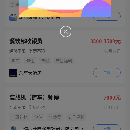
加班补助
年终奖
节日福利
其他补贴
申请
郧西诚赢生活便利店

餐饮部收银员
3300-3500元
经验不限 | 学历不限
08月08日
包吃
包住
年假
节日福利
申请
东盛大酒店
装载机（铲车）师傅
7000元
经验不限 | 学历不限
08月08日
加班补助
包住
年终奖
节日福利
申请
十堰市共同新型建材有限公司（石梯子砖厂）