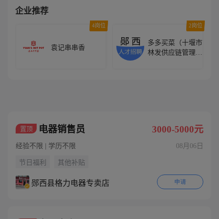
企业推荐
岗位
4岗位
2岗位
多多买菜（十堰市
店
袁记串串香
林发供应链管理有
限公司）
全部
电器销售员
3000-5000元
置顶
经验不限 | 学历不限
08月06日
节日福利
其他补贴
申请
郧西县格力电器专卖店