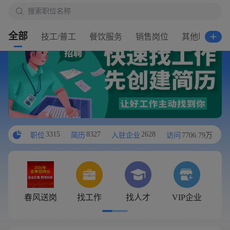

搜索职位名称
搜

搜索职位名称
搜
全部
技工/普工
餐饮服务
销售岗位
其他职位
3315
8327
2628
职位
简历
入驻企业
访问
7706.79万
春风送岗
找工作
找人才
VIP企业