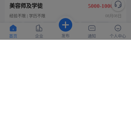
美容师及学徒
5000-10000元
经验不限 | 学历不限
08月08日
包吃
年终奖
包住
加班补助
社保
年假
节日福利
婚假
发布
首页
企业
通知
个人中心
申请
湖北凡妍美容发展有限公司
门窗业务经理
3000-7000元
经验不限 | 学历不限
08月08日
交通补贴
加班补助
餐补
话补
年终奖
节日福利
申请
湖北华铭装饰有限公司